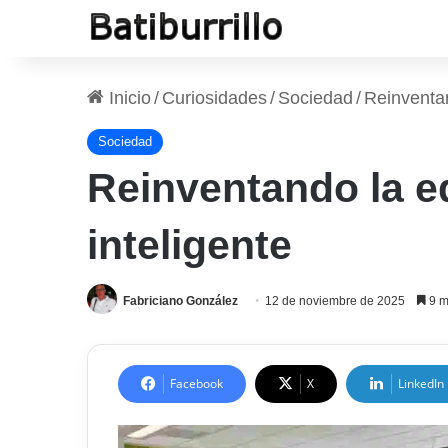
Inicio
/
Curiosidades
/
Sociedad
/
Reinventan
Sociedad
Reinventando la e
inteligente
Fabriciano González
12 de noviembre de 2025
9 m
Facebook
X
LinkedIn