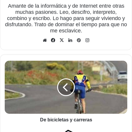
Amante de la informática y de Internet entre otras
muchas pasiones. Leo, descifro, interpreto,
combino y escribo. Lo hago para seguir viviendo y
disfrutando. Trato de dominar el tiempo para que no
me esclavice.
Sitio
Facebook
X
LinkedIn
Pinterest
Instagram
web
De
bicicletas
y
carreras
De bicicletas y carreras
Poema