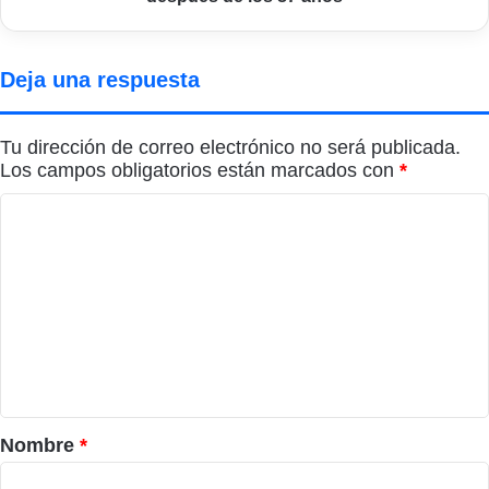
años
Deja una respuesta
Tu dirección de correo electrónico no será publicada.
Los campos obligatorios están marcados con
*
C
o
m
e
n
t
a
r
Nombre
*
i