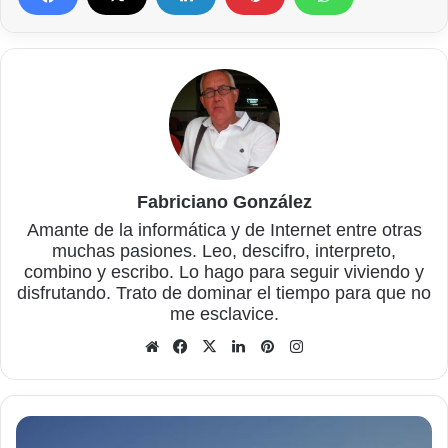
Fabriciano González
Amante de la informática y de Internet entre otras
muchas pasiones. Leo, descifro, interpreto,
combino y escribo. Lo hago para seguir viviendo y
disfrutando. Trato de dominar el tiempo para que no
me esclavice.
Sitio
Facebook
X
LinkedIn
Pinterest
Instagram
web
Contraseñas
almacenadas