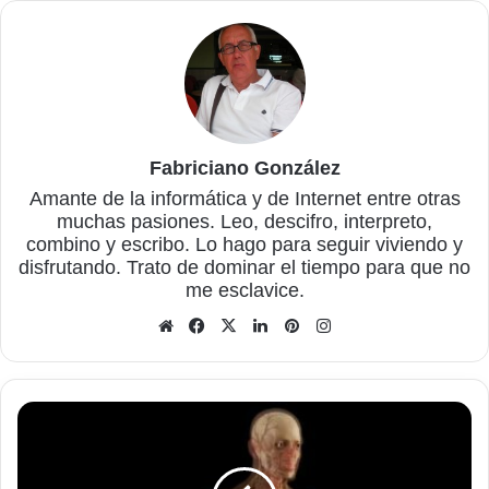
Fabriciano González
Amante de la informática y de Internet entre otras
muchas pasiones. Leo, descifro, interpreto,
combino y escribo. Lo hago para seguir viviendo y
disfrutando. Trato de dominar el tiempo para que no
me esclavice.
Sitio
Facebook
X
LinkedIn
Pinterest
Instagram
web
Nuestros
tejidos,
órganos,
sistemas