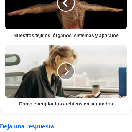
y
aparatos
Nuestros tejidos, órganos, sistemas y aparatos
Cómo
encriptar
tus
archivos
en
segundos
Cómo encriptar tus archivos en segundos
Deja una respuesta