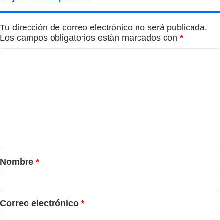
Tu dirección de correo electrónico no será publicada.
Los campos obligatorios están marcados con
*
C
o
m
e
n
t
a
r
Nombre
*
i
o
*
Correo electrónico
*