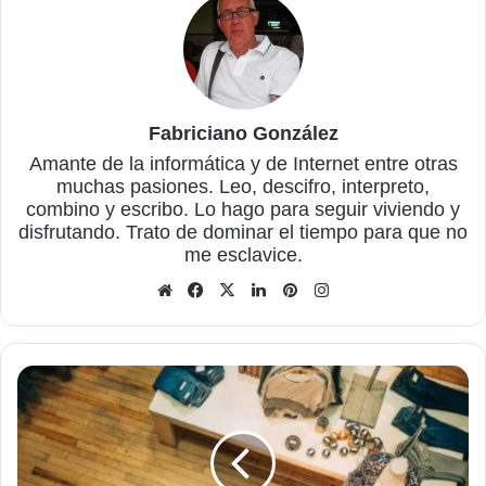
Fabriciano González
Amante de la informática y de Internet entre otras
muchas pasiones. Leo, descifro, interpreto,
combino y escribo. Lo hago para seguir viviendo y
disfrutando. Trato de dominar el tiempo para que no
me esclavice.
Sitio
Facebook
X
LinkedIn
Pinterest
Instagram
web
Ventajas
del
merchandising
personalizado
para