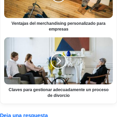
empresas
Ventajas del merchandising personalizado para
empresas
Claves
para
gestionar
adecuadamente
un
proceso
de
divorcio
Claves para gestionar adecuadamente un proceso
de divorcio
Deja una respuesta