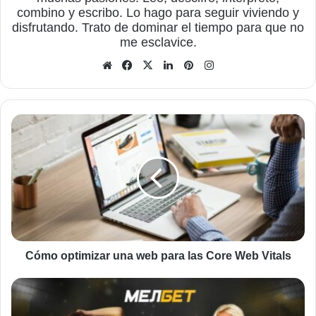
combino y escribo. Lo hago para seguir viviendo y
disfrutando. Trato de dominar el tiempo para que no
me esclavice.
Sitio
Facebook
X
LinkedIn
Pinterest
Instagram
web
Cómo
optimizar
una
web
para
las
Core
Web
Vitals
Cómo optimizar una web para las Core Web Vitals
Prueba
tu
suerte