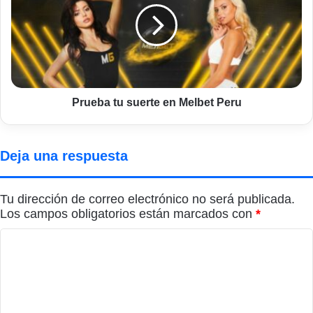
en
Melbet
Peru
Prueba tu suerte en Melbet Peru
Deja una respuesta
Tu dirección de correo electrónico no será publicada.
Los campos obligatorios están marcados con
*
C
o
m
e