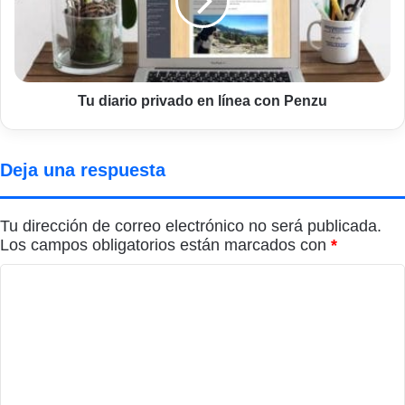
línea
con
Penzu
Tu diario privado en línea con Penzu
Deja una respuesta
Tu dirección de correo electrónico no será publicada.
Los campos obligatorios están marcados con
*
C
o
m
e
n