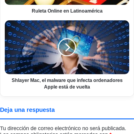
Ruleta Online en Latinoamérica
Shlayer
Mac,
el
malware
que
infecta
ordenadores
Apple
está
de
Shlayer Mac, el malware que infecta ordenadores
vuelta
Apple está de vuelta
Deja una respuesta
Tu dirección de correo electrónico no será publicada.