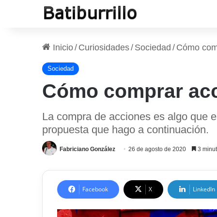
Inicio
/
Curiosidades
/
Sociedad
/
Cómo comp
Sociedad
Cómo comprar acc
La compra de acciones es algo que est
propuesta que hago a continuación.
Fabriciano González
26 de agosto de 2020
3 minut
Facebook
X
LinkedIn