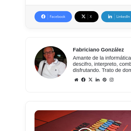
Facebook
X
LinkedIn
Fabriciano González
Amante de la informática
descifro, interpreto, com
disfrutando. Trato de do
Sitio
Facebook
X
LinkedIn
Pinterest
Instagr
web
Cómo
han
crecido