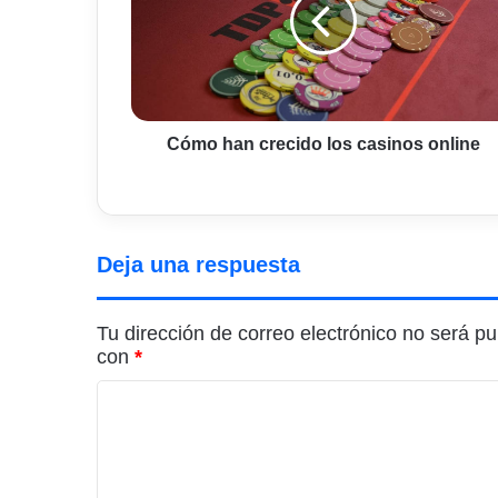
los
casinos
online
Cómo han crecido los casinos online
Deja una respuesta
Tu dirección de correo electrónico no será pu
con
*
C
o
m
e