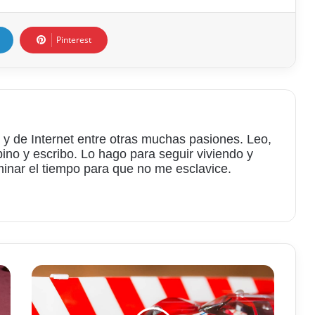
Pinterest
 y de Internet entre otras muchas pasiones. Leo,
bino y escribo. Lo hago para seguir viviendo y
minar el tiempo para que no me esclavice.
am
¿Dónde
comprar
los