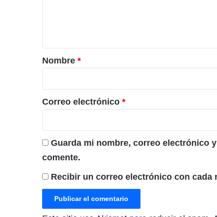
n
t
a
r
Nombre
*
i
o
*
Correo electrónico
*
Guarda mi nombre, correo electrónico y
comente.
Recibir un correo electrónico con cada 