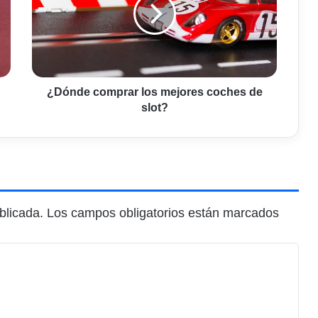
mejores
coches
de
slot?
¿Dónde comprar los mejores coches de
slot?
blicada.
Los campos obligatorios están marcados