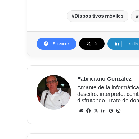
Dispositivos móviles
Facebook
X
LinkedIn
Fabriciano González
Amante de la informática
descifro, interpreto, com
disfrutando. Trato de do
Sitio
Facebook
X
LinkedIn
Pinterest
Instagr
web