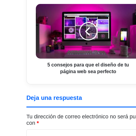
5
consejos
para
que
el
diseño
de
tu
página
web
5 consejos para que el diseño de tu
sea
página web sea perfecto
perfecto
Deja una respuesta
Tu dirección de correo electrónico no será pu
con
*
C