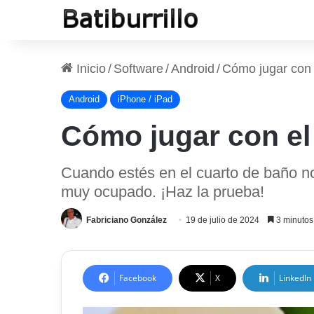
Inicio
/
Software
/
Android
/
Cómo jugar con e
Android
iPhone / iPad
Cómo jugar con el 
Cuando estés en el cuarto de baño no
muy ocupado. ¡Haz la prueba!
Fabriciano González
19 de julio de 2024
3 minutos 
Facebook
X
LinkedIn