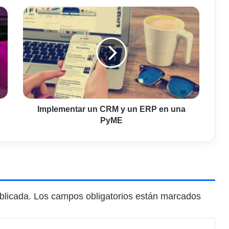
Implementar
un
CRM
y
un
ERP
en
una
PyME
Implementar un CRM y un ERP en una
PyME
blicada.
Los campos obligatorios están marcados