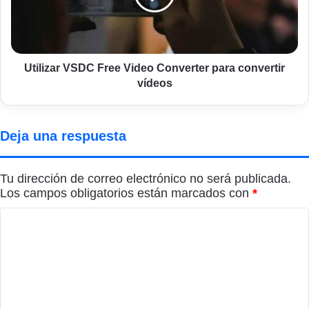
para
convertir
vídeos
Utilizar VSDC Free Video Converter para convertir
vídeos
Deja una respuesta
Tu dirección de correo electrónico no será publicada.
Los campos obligatorios están marcados con
*
C
o
m
e
n