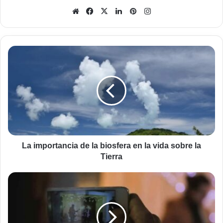
Sitio
Facebook
X
LinkedIn
Pinterest
Instagram
web
La
importancia
de
la
biosfera
en
la
vida
sobre
la
La importancia de la biosfera en la vida sobre la
Tierra
Tierra
Utilizar
VSDC
Free
Video
Converter