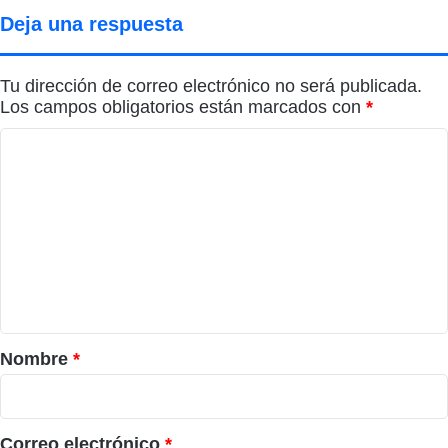
Deja una respuesta
Tu dirección de correo electrónico no será publicada.
Los campos obligatorios están marcados con
*
C
o
m
e
n
t
a
r
Nombre
*
i
o
*
Correo electrónico
*