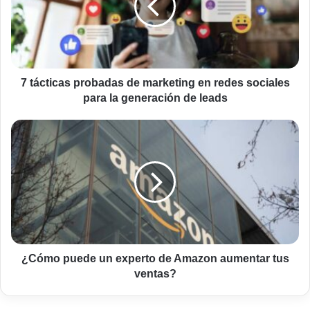
marketing
en
redes
sociales
para
la
7 tácticas probadas de marketing en redes sociales
generación
para la generación de leads
de
leads
¿Cómo
puede
un
experto
de
Amazon
aumentar
tus
ventas?
¿Cómo puede un experto de Amazon aumentar tus
ventas?