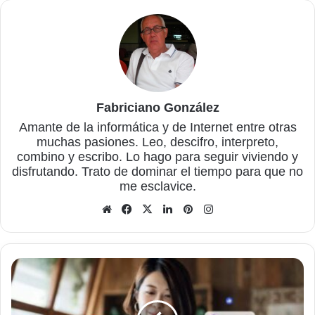
Fabriciano González
Amante de la informática y de Internet entre otras
muchas pasiones. Leo, descifro, interpreto,
combino y escribo. Lo hago para seguir viviendo y
disfrutando. Trato de dominar el tiempo para que no
me esclavice.
Sitio
Facebook
X
LinkedIn
Pinterest
Instagram
web
7
tácticas
probadas
de