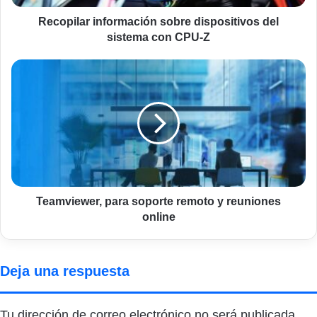
Z
Recopilar información sobre dispositivos del
sistema con CPU-Z
Teamviewer,
para
soporte
remoto
y
reuniones
online
Teamviewer, para soporte remoto y reuniones
online
Deja una respuesta
Tu dirección de correo electrónico no será publicada.