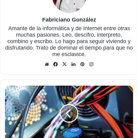
Fabriciano González
Amante de la informática y de Internet entre otras
muchas pasiones. Leo, descifro, interpreto,
combino y escribo. Lo hago para seguir viviendo y
disfrutando. Trato de dominar el tiempo para que no
me esclavice.
Sitio
Facebook
X
LinkedIn
Pinterest
Instagram
web
Recopilar
información
sobre
dispositivos
del
sistema
con
CPU-