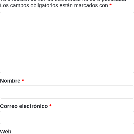
Los campos obligatorios están marcados con
*
C
o
m
e
n
t
a
r
Nombre
*
i
o
*
Correo electrónico
*
Web