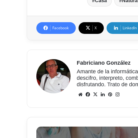
Casa
Natura
Facebook
X
LinkedIn
Fabriciano González
Amante de la informática
descifro, interpreto, com
disfrutando. Trato de do
Sitio
Facebook
X
LinkedIn
Pinterest
Instagr
web
¿Cómo
memorizar