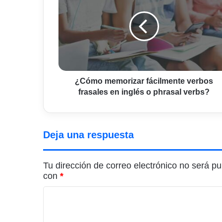
fácilmente
verbos
frasales
en
inglés
o
phrasal
verbs?
¿Cómo memorizar fácilmente verbos
frasales en inglés o phrasal verbs?
Deja una respuesta
Tu dirección de correo electrónico no será pu
con
*
C
o