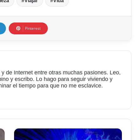
leza
Viajar
Vida
Pinterest
 y de Internet entre otras muchas pasiones. Leo,
bino y escribo. Lo hago para seguir viviendo y
minar el tiempo para que no me esclavice.
am
Los
secretos