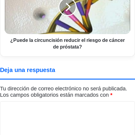
reducir
el
riesgo
de
cáncer
de
próstata?
¿Puede la circuncisión reducir el riesgo de cáncer
de próstata?
Deja una respuesta
Tu dirección de correo electrónico no será publicada.
Los campos obligatorios están marcados con
*
C
o
m
e