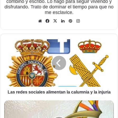
combino y escribo. Lo hago para seguir viviendo y
disfrutando. Trato de dominar el tiempo para que no
me esclavice.
Sitio
Facebook
X
LinkedIn
Pinterest
Instagram
web
Las
redes
sociales
alimentan
la
calumnia
y
la
injuria
Las redes sociales alimentan la calumnia y la injuria
¿Puede
la
circuncisión