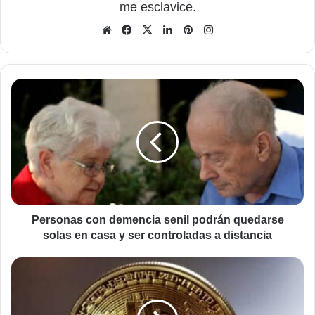
me esclavice.
Sitio
Facebook
X
LinkedIn
Pinterest
Instagram
web
Personas
con
demencia
senil
podrán
quedarse
solas
en
casa
y
Personas con demencia senil podrán quedarse
ser
solas en casa y ser controladas a distancia
controladas
a
El
distancia
robo
de
criptomonedas