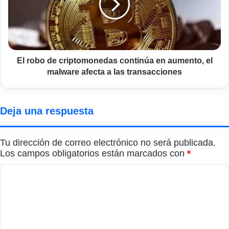
continúa
en
aumento,
el
malware
afecta
El robo de criptomonedas continúa en aumento, el
a
malware afecta a las transacciones
las
transacciones
Deja una respuesta
Tu dirección de correo electrónico no será publicada.
Los campos obligatorios están marcados con
*
C
o
m
e