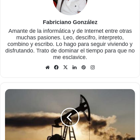
Fabriciano González
Amante de la informática y de Internet entre otras
muchas pasiones. Leo, descifro, interpreto,
combino y escribo. Lo hago para seguir viviendo y
disfrutando. Trato de dominar el tiempo para que no
me esclavice.
Sitio
Facebook
X
LinkedIn
Pinterest
Instagram
web
Algunos
secretos
ocultos
que
han
sido
revelados