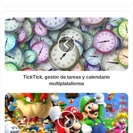
web
TickTick,
gestor
de
tareas
y
calendario
multiplataforma
TickTick, gestor de tareas y calendario
multiplataforma
Cómo
disfrutar
de
juegos
de
antes