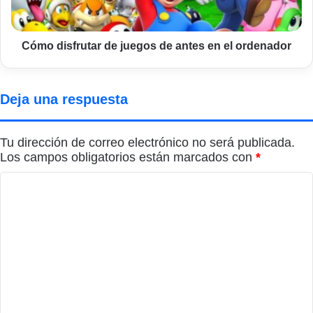
en
el
ordenador
Cómo disfrutar de juegos de antes en el ordenador
Deja una respuesta
Tu dirección de correo electrónico no será publicada.
Los campos obligatorios están marcados con
*
C
o
m
e
n
t
a