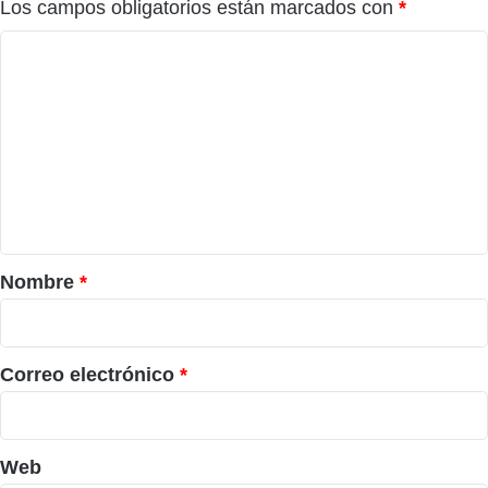
Los campos obligatorios están marcados con
*
C
o
m
e
n
t
a
r
Nombre
*
i
o
*
Correo electrónico
*
Web