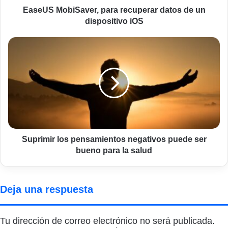
EaseUS MobiSaver, para recuperar datos de un
dispositivo iOS
Suprimir
los
pensamientos
negativos
puede
ser
bueno
para
la
salud
Suprimir los pensamientos negativos puede ser
bueno para la salud
Deja una respuesta
Tu dirección de correo electrónico no será publicada.