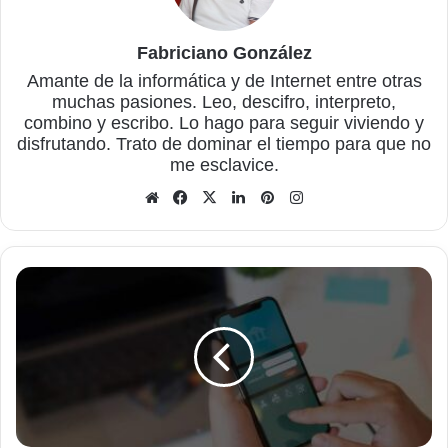
Fabriciano González
Amante de la informática y de Internet entre otras
muchas pasiones. Leo, descifro, interpreto,
combino y escribo. Lo hago para seguir viviendo y
disfrutando. Trato de dominar el tiempo para que no
me esclavice.
Sitio
Facebook
X
LinkedIn
Pinterest
Instagram
web
EaseUS
MobiSaver,
para
recuperar
datos
de
un
dispositivo
iOS