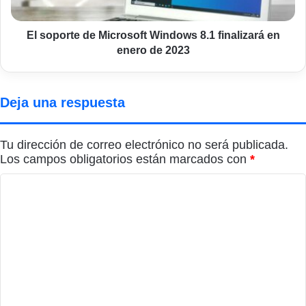
en
enero
de
El soporte de Microsoft Windows 8.1 finalizará en
2023
enero de 2023
Deja una respuesta
Tu dirección de correo electrónico no será publicada.
Los campos obligatorios están marcados con
*
C
o
m
e
n
t