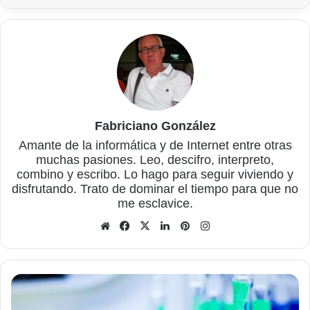
Fabriciano González
Amante de la informática y de Internet entre otras
muchas pasiones. Leo, descifro, interpreto,
combino y escribo. Lo hago para seguir viviendo y
disfrutando. Trato de dominar el tiempo para que no
me esclavice.
Sitio
Facebook
X
LinkedIn
Pinterest
Instagram
web
Los
disolventes
como