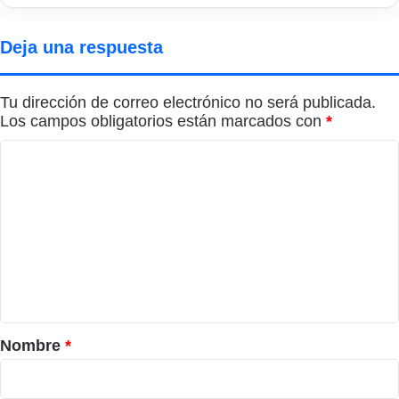
Deja una respuesta
Tu dirección de correo electrónico no será publicada.
Los campos obligatorios están marcados con
*
C
o
m
e
n
t
a
r
Nombre
*
i
o