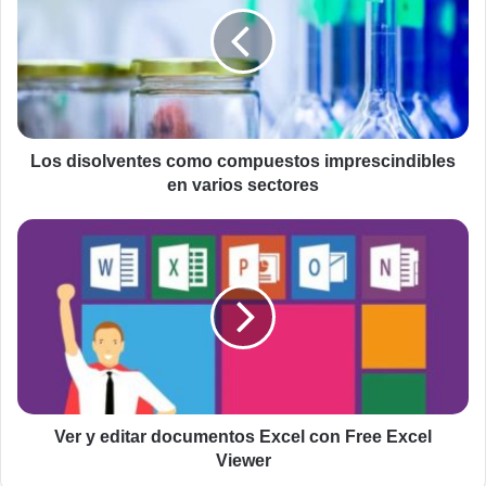
compuestos
imprescindibles
en
varios
sectores
Los disolventes como compuestos imprescindibles
en varios sectores
Ver
y
editar
documentos
Excel
con
Free
Excel
Viewer
Ver y editar documentos Excel con Free Excel
Viewer