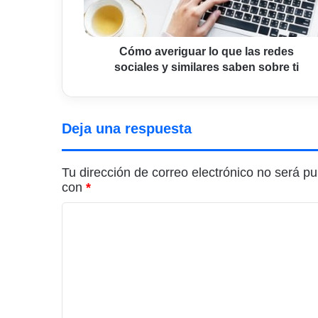
sociales
y
similares
saben
Cómo averiguar lo que las redes
sobre
sociales y similares saben sobre ti
ti
Deja una respuesta
Tu dirección de correo electrónico no será pu
con
*
C
o
m
e
n