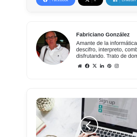
Fabriciano González
Amante de la informática
descifro, interpreto, com
disfrutando. Trato de do
Sitio
Facebook
X
LinkedIn
Pinterest
Instagr
web
Cómo
averiguar
lo
que
las
redes