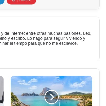
 y de Internet entre otras muchas pasiones. Leo,
bino y escribo. Lo hago para seguir viviendo y
minar el tiempo para que no me esclavice.
am
Alquiler
de
barcos
en
Ibiza:
las