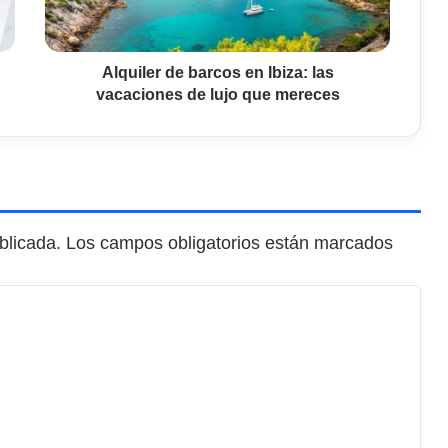
vacaciones
de
lujo
que
Alquiler de barcos en Ibiza: las
mereces
vacaciones de lujo que mereces
blicada.
Los campos obligatorios están marcados