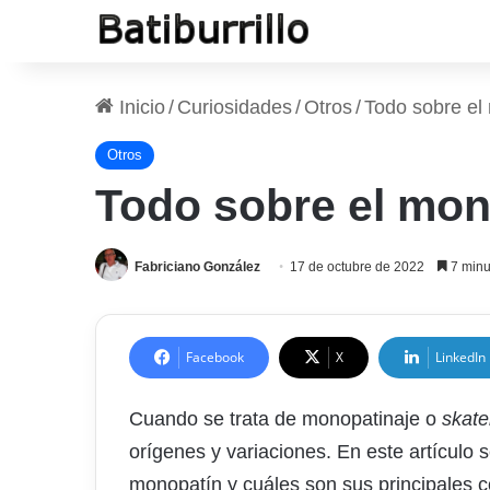
Inicio
/
Curiosidades
/
Otros
/
Todo sobre el 
Otros
Todo sobre el mono
Fabriciano González
17 de octubre de 2022
7 minu
Facebook
X
LinkedIn
Cuando se trata de monopatinaje o
skate
orígenes y variaciones. En este artículo 
monopatín y cuáles son sus principales c