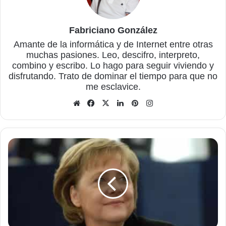
Fabriciano González
Amante de la informática y de Internet entre otras
muchas pasiones. Leo, descifro, interpreto,
combino y escribo. Lo hago para seguir viviendo y
disfrutando. Trato de dominar el tiempo para que no
me esclavice.
Sitio
Facebook
X
LinkedIn
Pinterest
Instagram
web
Angela
Merkel
y
el
paseo
fluvial
de
Lugo