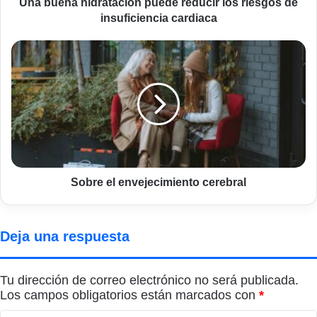
cardiaca
Una buena hidratación puede reducir los riesgos de
insuficiencia cardiaca
Sobre
el
envejecimiento
cerebral
Sobre el envejecimiento cerebral
Deja una respuesta
Tu dirección de correo electrónico no será publicada.
Los campos obligatorios están marcados con
*