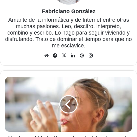
Fabriciano González
Amante de la informática y de Internet entre otras
muchas pasiones. Leo, descifro, interpreto,
combino y escribo. Lo hago para seguir viviendo y
disfrutando. Trato de dominar el tiempo para que no
me esclavice.
Sitio
Facebook
X
LinkedIn
Pinterest
Instagram
web
Una
buena
hidratación
puede
reducir
los
riesgos
de
insuficiencia