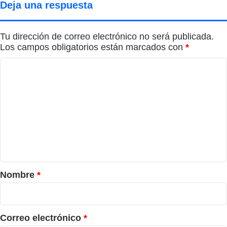
Deja una respuesta
Tu dirección de correo electrónico no será publicada.
Los campos obligatorios están marcados con
*
C
o
m
e
n
t
a
r
Nombre
*
i
o
*
Correo electrónico
*