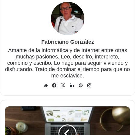
Fabriciano González
Amante de la informática y de Internet entre otras
muchas pasiones. Leo, descifro, interpreto,
combino y escribo. Lo hago para seguir viviendo y
disfrutando. Trato de dominar el tiempo para que no
me esclavice.
Sitio
Facebook
X
LinkedIn
Pinterest
Instagram
web
Lo
que
es
necesario
para