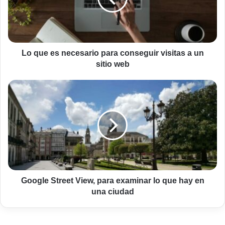
conseguir
visitas
a
un
sitio
Lo que es necesario para conseguir visitas a un
web
sitio web
Google
Street
View,
para
examinar
lo
que
hay
en
una
Google Street View, para examinar lo que hay en
ciudad
una ciudad