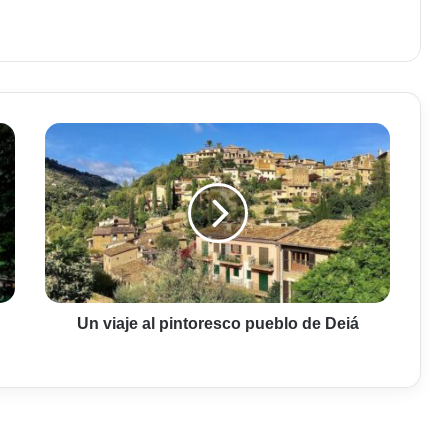
am
Un
viaje
al
pintoresco
pueblo
de
Deiá
Un viaje al pintoresco pueblo de Deiá