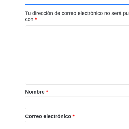
Tu dirección de correo electrónico no será pu
con
*
C
o
m
e
n
t
a
r
Nombre
*
i
o
*
Correo electrónico
*