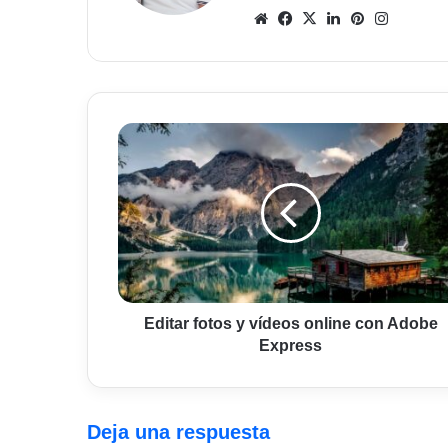
Sitio
Facebook
X
LinkedIn
Pinterest
Instagr
web
Editar
fotos
y
vídeos
online
con
Adobe
Express
Editar fotos y vídeos online con Adobe
Express
Deja una respuesta