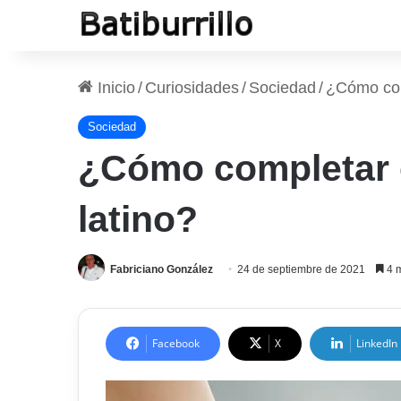
Inicio
/
Curiosidades
/
Sociedad
/
¿Cómo comp
Sociedad
¿Cómo completar co
latino?
Fabriciano González
24 de septiembre de 2021
4 m
Facebook
X
LinkedIn