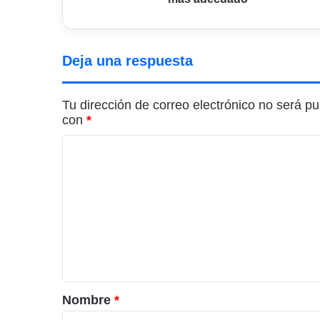
Deja una respuesta
Tu dirección de correo electrónico no será pu
con
*
C
o
m
e
n
t
a
r
Nombre
*
i