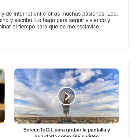
 y de Internet entre otras muchas pasiones. Leo,
bino y escribo. Lo hago para seguir viviendo y
minar el tiempo para que no me esclavice.
am
ScreenToGif,
para
grabar
la
pantalla
y
guardarla
como
GIF
o
ScreenToGif, para grabar la pantalla y
vídeo
guardarla como GIF o vídeo