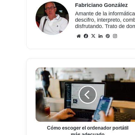
Fabriciano González
Amante de la informática
descifro, interpreto, com
disfrutando. Trato de do
Sitio
Facebook
X
LinkedIn
Pinterest
Instagr
web
Cómo
escoger
el
ordenador
portátil
más
adecuado
Cómo escoger el ordenador portátil
más adecuado