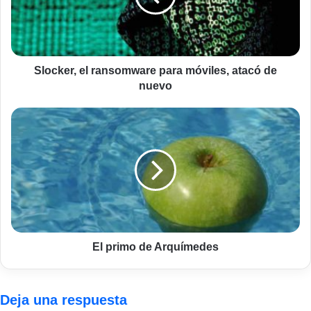
atacó
de
nuevo
Slocker, el ransomware para móviles, atacó de
nuevo
El
primo
de
Arquímedes
El primo de Arquímedes
Deja una respuesta