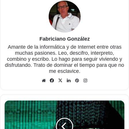
Fabriciano González
Amante de la informática y de Internet entre otras
muchas pasiones. Leo, descifro, interpreto,
combino y escribo. Lo hago para seguir viviendo y
disfrutando. Trato de dominar el tiempo para que no
me esclavice.
Sitio
Facebook
X
LinkedIn
Pinterest
Instagram
web
Slocker,
el
ransomware
para
móviles,