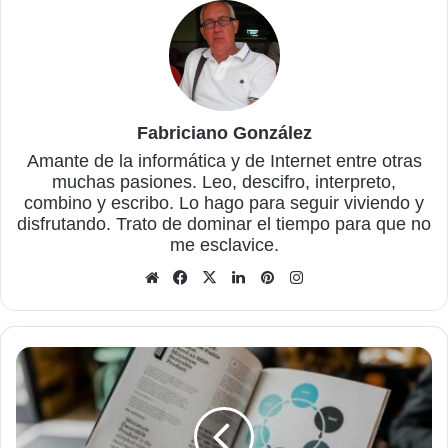
Fabriciano González
Amante de la informática y de Internet entre otras
muchas pasiones. Leo, descifro, interpreto,
combino y escribo. Lo hago para seguir viviendo y
disfrutando. Trato de dominar el tiempo para que no
me esclavice.
Sitio
Facebook
X
LinkedIn
Pinterest
Instagram
web
Ashampoo
PDF
Free,
para
ver