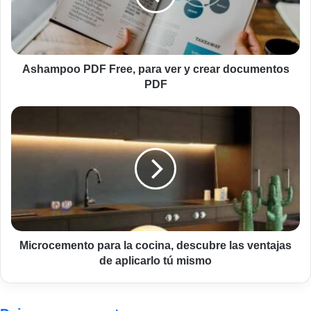
y
crear
documentos
PDF
Ashampoo PDF Free, para ver y crear documentos
PDF
Microcemento
para
la
cocina,
descubre
las
ventajas
de
aplicarlo
tú
Microcemento para la cocina, descubre las ventajas
mismo
de aplicarlo tú mismo