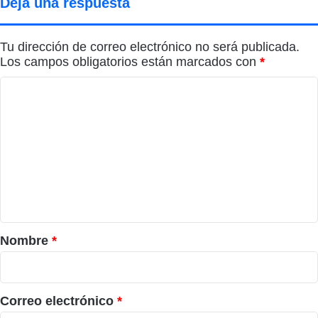
Deja una respuesta
Tu dirección de correo electrónico no será publicada.
Los campos obligatorios están marcados con
*
C
o
m
e
n
t
a
r
Nombre
*
i
o
*
Correo electrónico
*