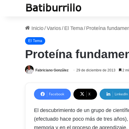
Inicio
/
Varios
/
El Tema
/
Proteína fundament
El Tema
Proteína fundament
Fabriciano González
29 de diciembre de 2013
2 mi
Facebook
X
LinkedIn
El descubrimiento de un grupo de científi
(efectuado hace poco más de tres años), 
memoria y en el proceso de aprendizaje, 