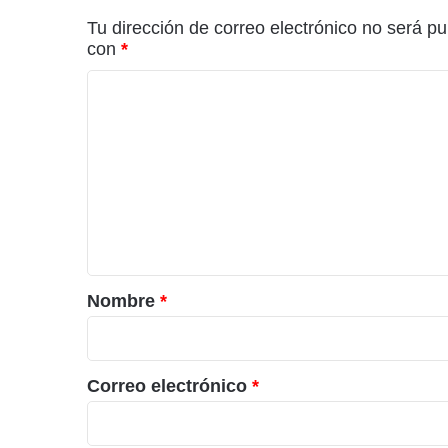
Tu dirección de correo electrónico no será pu
con
*
C
o
m
e
n
t
a
r
Nombre
*
i
o
*
Correo electrónico
*