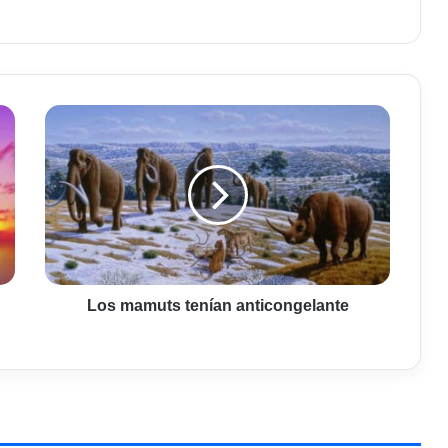
Los
mamuts
tenían
anticongelante
Los mamuts tenían anticongelante