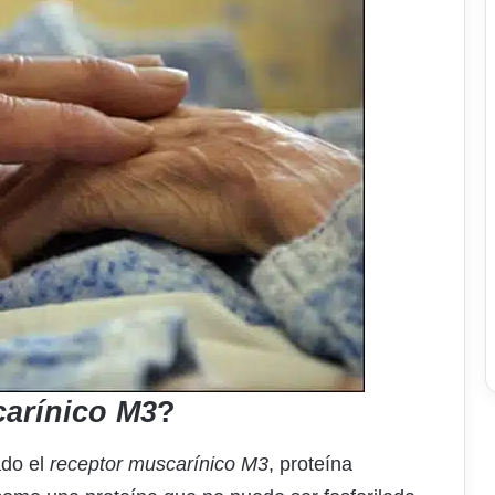
carínico M3
?
ado el
receptor muscarínico M3
, proteína