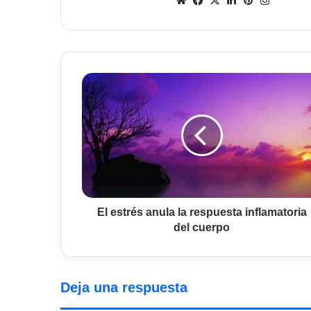
web
El
estrés
anula
la
respuesta
inflamatoria
del
cuerpo
El estrés anula la respuesta inflamatoria
del cuerpo
Deja una respuesta