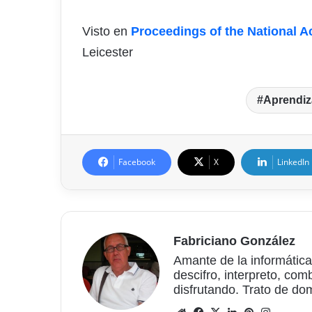
Visto en
Proceedings of the National 
Leicester
Aprendiz
Facebook
X
LinkedIn
Fabriciano González
Amante de la informática
descifro, interpreto, com
disfrutando. Trato de do
Sitio
Facebook
X
LinkedIn
Pinterest
Instagr