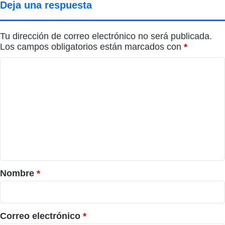
Deja una respuesta
Tu dirección de correo electrónico no será publicada.
Los campos obligatorios están marcados con
*
C
o
m
e
n
t
a
r
Nombre
*
i
o
*
Correo electrónico
*