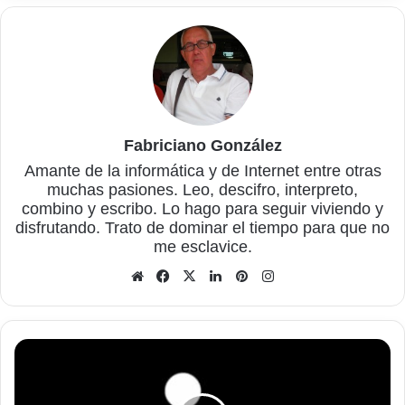
Fabriciano González
Amante de la informática y de Internet entre otras
muchas pasiones. Leo, descifro, interpreto,
combino y escribo. Lo hago para seguir viviendo y
disfrutando. Trato de dominar el tiempo para que no
me esclavice.
Sitio
Facebook
X
LinkedIn
Pinterest
Instagram
web
El
W.
C.
(Retrete):