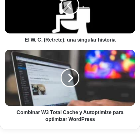
una
singular
historia
El W. C. (Retrete): una singular historia
Combinar
W3
Total
Cache
y
Autoptimize
para
optimizar
WordPress
Combinar W3 Total Cache y Autoptimize para
optimizar WordPress