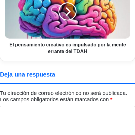
es
impulsado
por
la
mente
errante
del
El pensamiento creativo es impulsado por la mente
TDAH
errante del TDAH
Deja una respuesta
Tu dirección de correo electrónico no será publicada.
Los campos obligatorios están marcados con
*
C
o
m