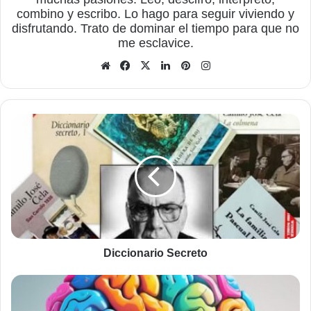
combino y escribo. Lo hago para seguir viviendo y
disfrutando. Trato de dominar el tiempo para que no
me esclavice.
Sitio
Facebook
X
LinkedIn
Pinterest
Instagram
web
Diccionario
Secreto
Diccionario Secreto
El
pensamiento
creativo