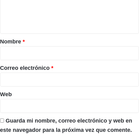
e
n
t
a
r
Nombre
*
i
o
*
Correo electrónico
*
Web
Guarda mi nombre, correo electrónico y web en
este navegador para la próxima vez que comente.