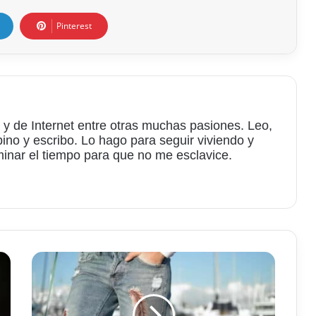
Pinterest
 y de Internet entre otras muchas pasiones. Leo,
bino y escribo. Lo hago para seguir viviendo y
minar el tiempo para que no me esclavice.
am
El
sentido
que
tienen