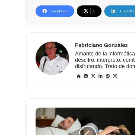
Facebook
X
LinkedIn
Fabriciano González
Amante de la informática
descifro, interpreto, com
disfrutando. Trato de do
Sitio
Facebook
X
LinkedIn
Pinterest
Instagr
web
Por
qué
el
cerebro