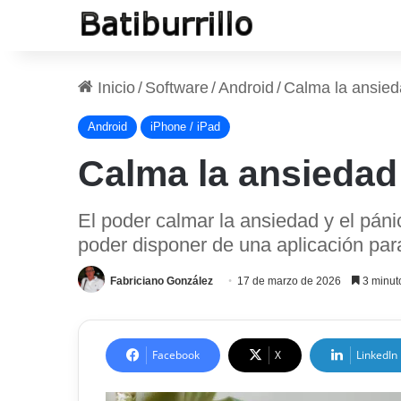
Inicio
/
Software
/
Android
/
Calma la ansieda
Android
iPhone / iPad
Calma la ansiedad 
El poder calmar la ansiedad y el pán
poder disponer de una aplicación par
Fabriciano González
17 de marzo de 2026
3 minuto
Facebook
X
LinkedIn